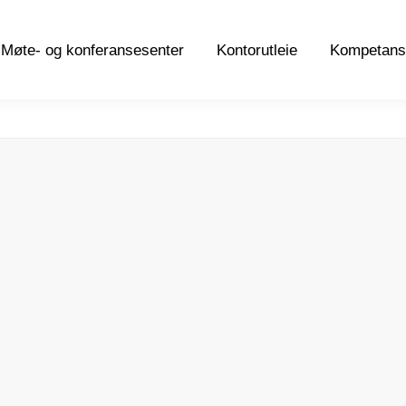
Møte- og konferansesenter
Kontorutleie
Kompetans
Møte- og konferansesenter
Kontorutleie
Kompetans