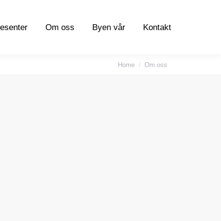
esenter
Om oss
Byen vår
Kontakt
esenter
Om oss
Byen vår
Kontakt
You are here:
Home
Om oss