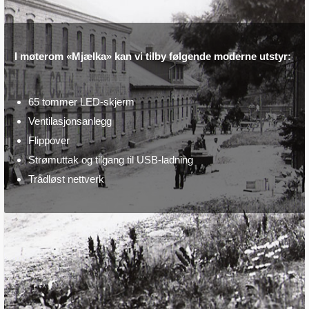
I møterom «Mjælka» kan vi tilby følgende moderne utstyr:
65 tommer LED-skjerm
Ventilasjonsanlegg
Flippover
Strømuttak og tilgang til USB-ladning
Trådløst nettverk